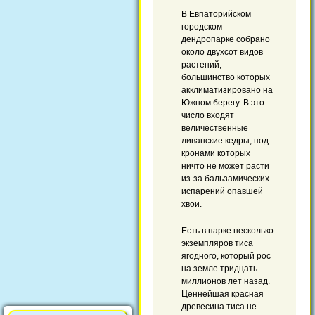
В Евпаторийском
городском
дендропарке собрано
около двухсот видов
растений,
большинство которых
акклиматизировано на
Южном берегу. В это
число входят
величественные
ливанские кедры, под
кронами которых
ничто не может расти
из-за бальзамических
испарений опавшей
хвои.
Есть в парке несколько
экземпляров тиса
ягодного, который рос
на земле тридцать
миллионов лет назад.
Ценнейшая красная
древесина тиса не