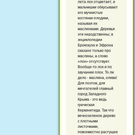
лета лох отцветает, и
мальчишки обкусывают
его мучнистые
костянки-плодики,
называя их
маслинками. Деревья
эти неродственны; в
энциклопедии
Брокгауза и Эфрона
сказано только про
маслины, а слово
«лох» отсутствует.
Вообще-то лох и по
звучанию плох. То ли
дело - маслина, олива!
Для поэтов, для
мечтателей главный
город Западного
Крыма - это ведь
греческая
Керкинитида. Так что
вечнозеленое дерево
с плотными
листочками,
повсеместно растущее