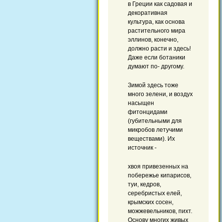
в Греции как садовая и
декоративная
культура, как основа
растительного мира
эллинов, конечно,
должно расти и здесь!
Даже если ботаники
думают по- другому.
Зимой здесь тоже
много зелени, и воздух
насыщен
фитонцидами
(губительными для
микробов летучими
веществами). Их
источник -
хвоя привезенных на
побережье кипарисов,
туи, кедров,
серебристых елей,
крымских сосен,
можжевельников, пихт.
Основу многих живых