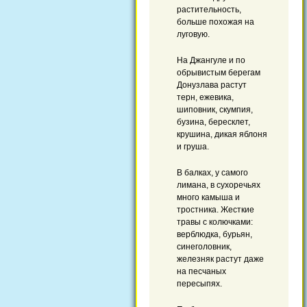
растительность,
больше похожая на
луговую.
На Джангуле и по
обрывистым берегам
Донузлава растут
терн, ежевика,
шиповник, скумпия,
бузина, бересклет,
крушина, дикая яблоня
и груша.
В балках, у самого
лимана, в сухоречьях
много камыша и
тростника. Жесткие
травы с колючками:
верблюдка, бурьян,
синеголовник,
железняк растут даже
на песчаных
пересыпях.