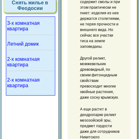
содержит смолы и при
Снять жилье в
этом практически не
Феодосии
гниет: изделия из нее
держатся столетиями,
3-х комнатная
не теряя прочности и
квартира
внешнего вида. Но
сейчас все участки
тиса на земле
Летний домик
заповеданы.
Другой реликт,
2-х комнатная
можжевельник
квартира
древовидный, по
своим фитонцидным
2-х комнатная
свойствам
квартира
превосходит многие
хвойные растения,
даже сосну крымскую.
А еще растет в
дендропарке реликт
мезозойской эры,
предмет гордости
даже для сотрудников
Никитского