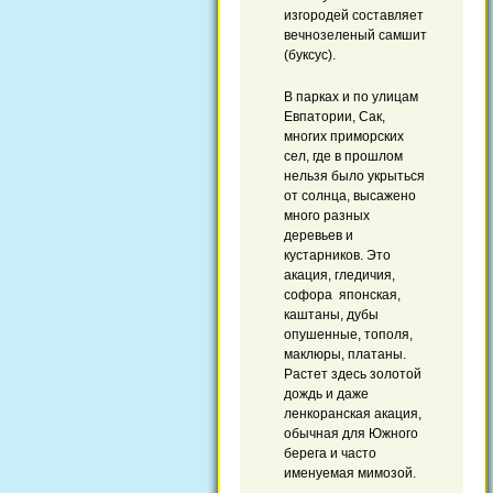
изгородей составляет
вечнозеленый самшит
(буксус).
В парках и по улицам
Евпатории, Сак,
многих приморских
сел, где в прошлом
нельзя было укрыться
от солнца, высажено
много разных
деревьев и
кустарников. Это
акация, гледичия,
софора японская,
каштаны, дубы
опушенные, тополя,
маклюры, платаны.
Растет здесь золотой
дождь и даже
ленкоранская акация,
обычная для Южного
берега и часто
именуемая мимозой.