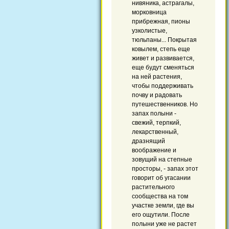
нивяника, астрагалы,
морковница
прибрежная, пионы
узколистые,
тюльпаны... Покрытая
ковылем, степь еще
живет и развивается,
еще будут сменяться
на ней растения,
чтобы поддерживать
почву и радовать
путешественников. Но
запах полыни -
свежий, терпкий,
лекарственный,
дразнящий
воображение и
зовущий на степные
просторы, - запах этот
говорит об угасании
растительного
сообщества на том
участке земли, где вы
его ощутили. После
полыни уже не растет