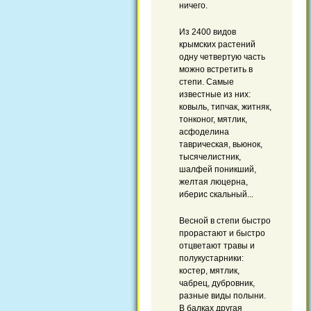
ничего.
Из 2400 видов
крымских растений
одну четвертую часть
можно встретить в
степи. Самые
известные из них:
ковыль, типчак, житняк,
тонконог, мятлик,
асфоделина
таврическая, вьюнок,
тысячелистник,
шалфей поникший,
желтая люцерна,
иберис скальный...
Весной в степи быстро
прорастают и быстро
отцветают травы и
полукустарники:
костер, мятлик,
чабрец, дубровник,
разные виды полыни.
В балках другая