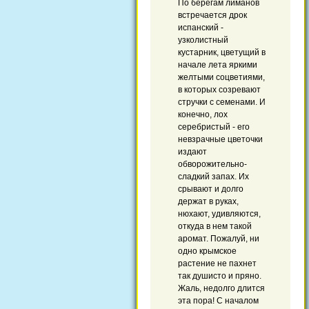
По берегам лиманов
встречается дрок
испанский -
узколистный
кустарник, цветущий в
начале лета яркими
желтыми соцветиями,
в которых созревают
стручки с семенами. И
конечно, лох
серебристый - его
невзрачные цветочки
издают
обворожительно-
сладкий запах. Их
срывают и долго
держат в руках,
нюхают, удивляются,
откуда в нем такой
аромат. Пожалуй, ни
одно крымское
растение не пахнет
так душисто и пряно.
Жаль, недолго длится
эта пора! С началом