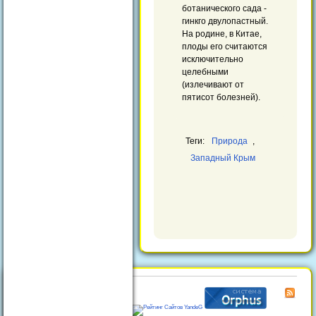
ботанического сада -
гинкго двулопастный.
На родине, в Китае,
плоды его считаются
исключительно
целебными
(излечивают от
пятисот болезней).
Теги:
Природа
,
Западный Крым
© 2026
Отдых в Феодосии