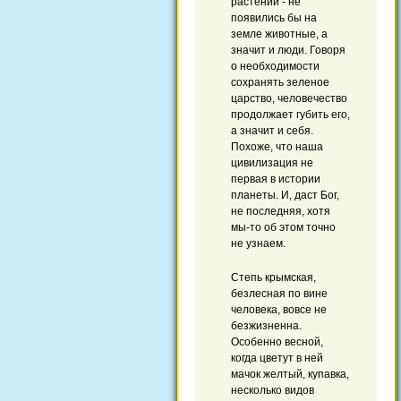
растений - не
появились бы на
земле животные, а
значит и люди. Говоря
о необходимости
сохранять зеленое
царство, человечество
продолжает губить его,
а значит и себя.
Похоже, что наша
цивилизация не
первая в истории
планеты. И, даст Бог,
не последняя, хотя
мы-то об этом точно
не узнаем.
Степь крымская,
безлесная по вине
человека, вовсе не
безжизненна.
Особенно весной,
когда цветут в ней
мачок желтый, купавка,
несколько видов