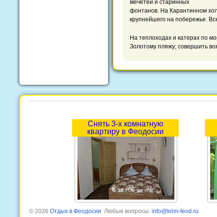
мечетей и старинных
фонтанов. На Карантинном холм
крупнейшего на побережье. Все
На теплоходах и катерах по мо
Золотому пляжу; совершить во
Снять 3-х комнатную
квартиру в Феодосии
© 2026
Отдых в Феодосии
Любые вопросы:
info@krim-feod.ru