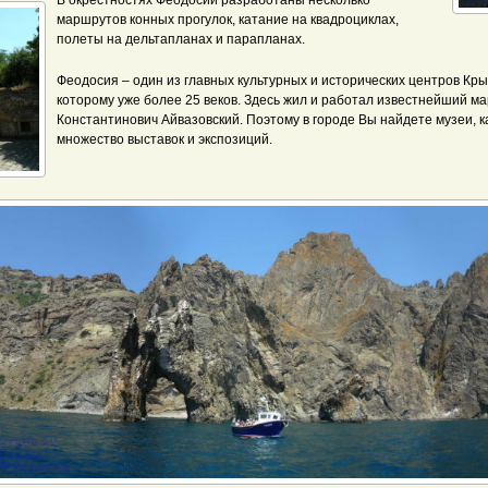
В окрестностях Феодосии разработаны несколько
маршрутов конных прогулок, катание на квадроциклах,
полеты на дельтапланах и парапланах.
Феодосия – один из главных культурных и исторических центров Кры
которому уже более 25 веков. Здесь жил и работал известнейший м
Константинович Айвазовский. Поэтому в городе Вы найдете музеи, 
множество выставок и экспозиций.