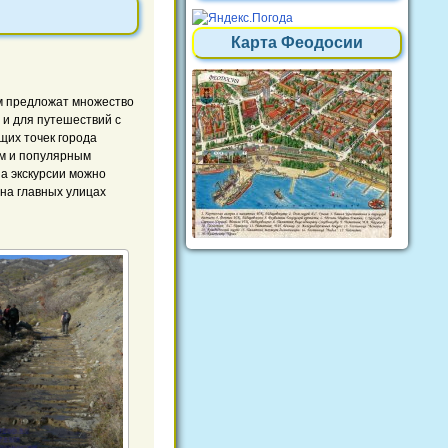
Карта Феодосии
м предложат множество
а и для путешествий с
щих точек города
м и популярным
а экскурсии можно
на главных улицах