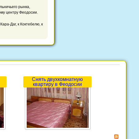
льничьего рынка,
ому центру Феодосии.
ара-Даг, к Коктебелю, к
Снять двухкомнатную
квартиру в Феодосии