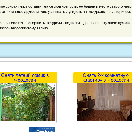
е сохранились останки Генуэзской крепости, ее башен и место старого нево
 это и многое другое можно услышать и увидеть на экскурсиях по историческ
рю Вы сможете совершить экскурсии к подножию древнего потухшего вулкана К
яж по Феодосийскому заливу.
Снять летний домик в
Снять 2-х комнатную
Феодосии
квартиру в Феодосии