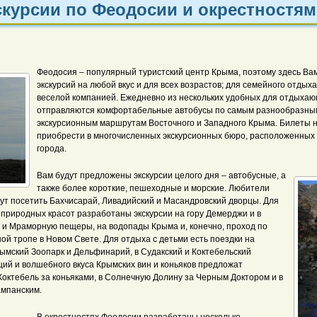
скурсии по Феодосии и окрестностям
Феодосия – популярный туристский центр Крыма, поэтому здесь Ва
экскурсий на любой вкус и для всех возрастов; для семейного отдых
веселой компанией. Ежедневно из нескольких удобных для отдыхаю
отправляются комфортабельные автобусы по самым разнообразны
экскурсионным маршрутам Восточного и Западного Крыма. Билеты н
приобрести в многочисленных экскурсионных бюро, расположенных 
города.
Вам будут предложены экскурсии целого дня – автобусные, а
также более короткие, пешеходные и морские. Любители
гут посетить Бахчисарай, Ливадийский и Масандровский дворцы. Для
 природных красот разработаны экскурсии на гору Демерджи и в
 и Мраморную пещеры, на водопады Крыма и, конечно, проход по
й тропе в Новом Свете. Для отдыха с детьми есть поездки на
рымский Зоопарк и Дельфинарий, в Судакский и Коктебельский
ций и волшебного вкуса Крымских вин и коньяков предложат
октебель за коньяками, в Солнечную Долину за Черным Доктором и в
мпанским.