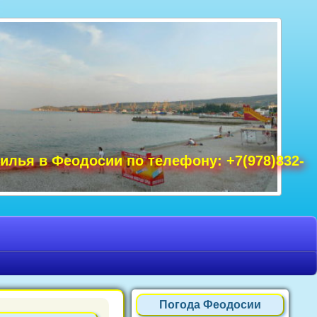
 секторе, посуточно или на длительный
илья в Феодосии по телефону: +7(978)832-
Погода Феодосии