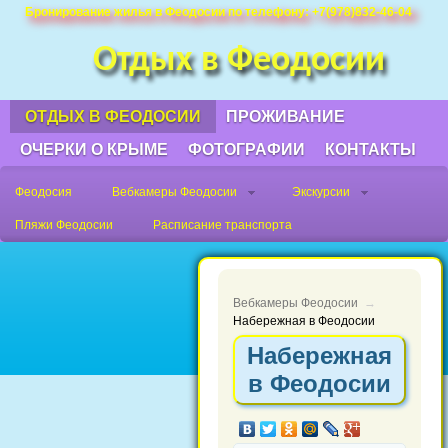
Недорого снять жилье, квртиру в
Бронирование жилья в Феодосии по телефону: +7(978)832-46-04
Феодосии у моря без посредников в
Отдых в Феодосии
частном секторе, посуточно или на
длительный срок.
ОТДЫХ В ФЕОДОСИИ
ПРОЖИВАНИЕ
ОЧЕРКИ О КРЫМЕ
ФОТОГРАФИИ
КОНТАКТЫ
Феодосия
Вебкамеры Феодосии
Экскурсии
Пляжи Феодосии
Расписание транспорта
Вебкамеры Феодосии
→
Набережная в Феодосии
Набережная
в Феодосии