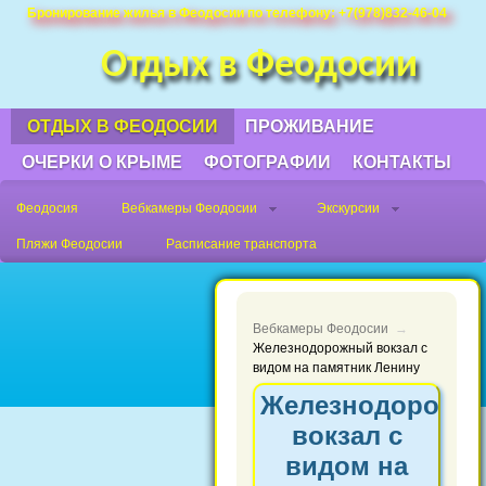
Недорого снять жилье, квртиру в
Бронирование жилья в Феодосии по телефону: +7(978)832-46-04
Феодосии у моря без посредников в
Отдых в Феодосии
частном секторе, посуточно или на
длительный срок.
ОТДЫХ В ФЕОДОСИИ
ПРОЖИВАНИЕ
ОЧЕРКИ О КРЫМЕ
ФОТОГРАФИИ
КОНТАКТЫ
Феодосия
Вебкамеры Феодосии
Экскурсии
Пляжи Феодосии
Расписание транспорта
Вебкамеры Феодосии
→
Железнодорожный вокзал с
видом на памятник Ленину
Железнодорожн
вокзал с
видом на