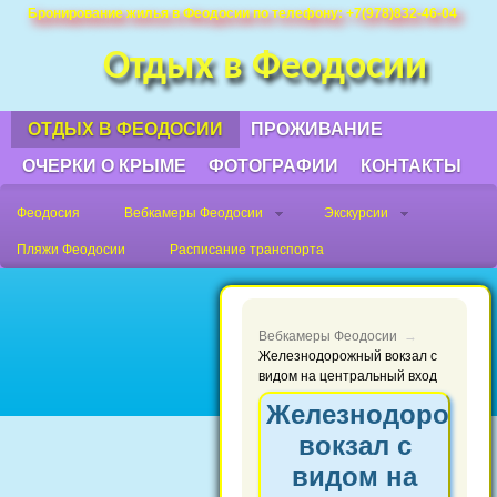
Недорого снять жилье, квртиру в
Бронирование жилья в Феодосии по телефону: +7(978)832-46-04
Феодосии у моря без посредников в
Отдых в Феодосии
частном секторе, посуточно или на
длительный срок.
ОТДЫХ В ФЕОДОСИИ
ПРОЖИВАНИЕ
ОЧЕРКИ О КРЫМЕ
ФОТОГРАФИИ
КОНТАКТЫ
Феодосия
Вебкамеры Феодосии
Экскурсии
Пляжи Феодосии
Расписание транспорта
Вебкамеры Феодосии
→
Железнодорожный вокзал с
видом на центральный вход
Железнодорожн
вокзал с
видом на