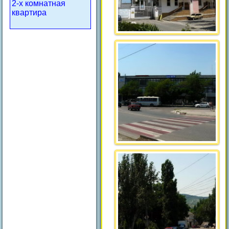
2-х комнатная
квартира