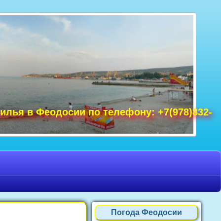
удак фото, Крым фото Ялта, Крым фото
ре Крым фото, фото Нового Света, Крым
илья в Феодосии по телефону: +7(978)832-
Погода Феодосии