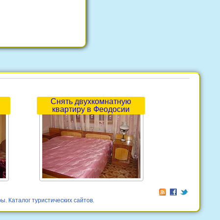
Снять двухкомнатную
квартиру в Феодосии