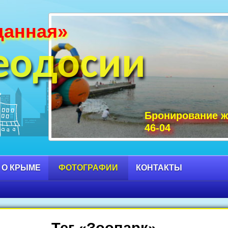
данная»
и Крыма фото, фото горы Крыма, Крым С
 достопримечательности Крыма фото, мо
еодосии
Бронирование ж
46-04
 О КРЫМЕ
ФОТОГРАФИИ
КОНТАКТЫ