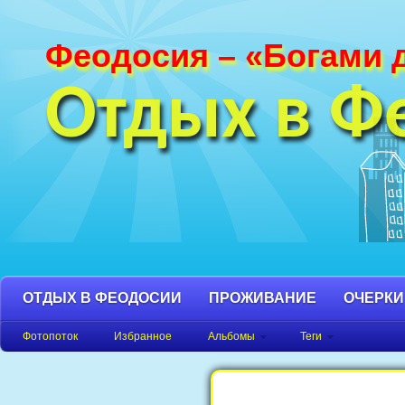
Феодосия – «Богами 
Фотографии Феодосии и Крыма. Пляж
Феодосия, Орджоникидзе Крым фото,
Отдых в Ф
фото города, Крым фото Феодосия.
ОТДЫХ В ФЕОДОСИИ
ПРОЖИВАНИЕ
ОЧЕРКИ
Фотопоток
Избранное
Альбомы
Теги