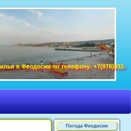
удак фото, Крым фото Ялта, Крым фото
ре Крым фото, фото Нового Света, Крым
илья в Феодосии по телефону: +7(978)832-
Погода Феодосии