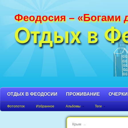
Феодосия – «Богами 
Фотографии Феодосии и Крыма. Пляж
Феодосия, Орджоникидзе Крым фото,
Отдых в Ф
фото города, Крым фото Феодосия.
ОТДЫХ В ФЕОДОСИИ
ПРОЖИВАНИЕ
ОЧЕРКИ
Фотопоток
Избранное
Альбомы
Теги
Крым
→