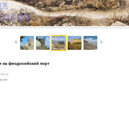
ти на феодосийский порт
 03:44
досии