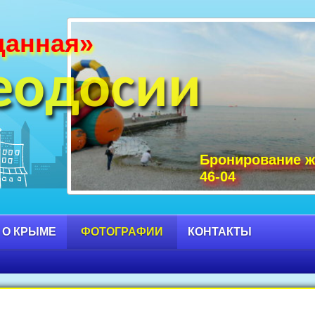
данная»
и Крыма фото, фото горы Крыма, Крым С
 достопримечательности Крыма фото, мо
еодосии
Бронирование ж
46-04
 О КРЫМЕ
ФОТОГРАФИИ
КОНТАКТЫ