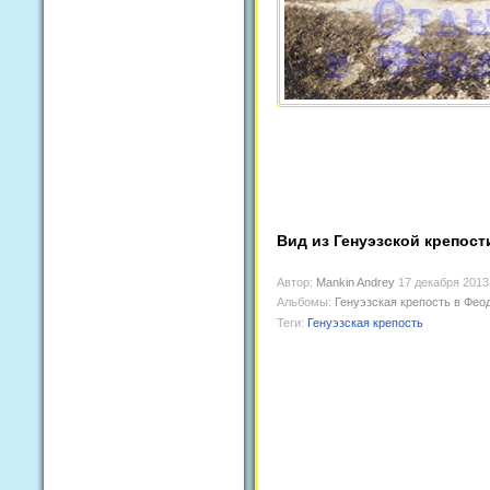
Вид из Генуэзской крепос
Автор:
Mankin Andrey
17 декабря 2013
Альбомы:
Генуэзская крепость в Фео
Теги:
Генуэзская крепость