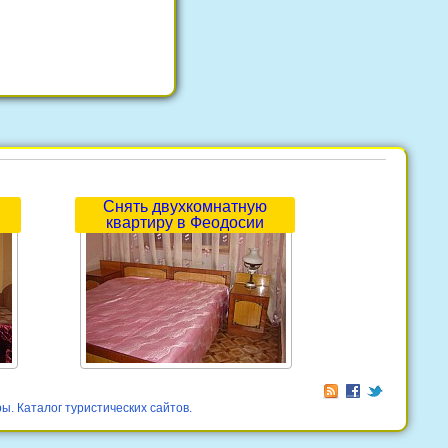
Снять двухкомнатную
квартиру в Феодосии