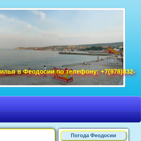
удак фото, Крым фото Ялта, Крым фото
ре Крым фото, фото Нового Света, Крым
илья в Феодосии по телефону: +7(978)832-
Погода Феодосии