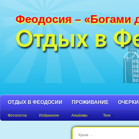
Феодосия – «Богами 
Фотографии Феодосии и Крыма. Пляж
Феодосия, Орджоникидзе Крым фото,
Отдых в Ф
фото города, Крым фото Феодосия.
ОТДЫХ В ФЕОДОСИИ
ПРОЖИВАНИЕ
ОЧЕРКИ
Фотопоток
Избранное
Альбомы
Теги
Крым
→