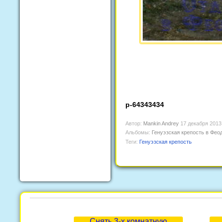
p-64343434
Автор:
Mankin Andrey
17 декабря 2013
Альбомы:
Генуэзская крепость в Фео
Теги:
Генуэзская крепость
Снять 3-х комнатную