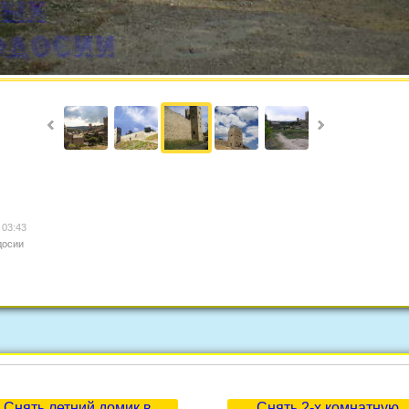
 03:43
досии
Снять летний домик в
Снять 2-х комнатную