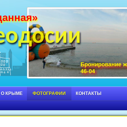
данная»
и Крыма фото, фото горы Крыма, Крым С
 достопримечательности Крыма фото, мо
еодосии
Бронирование ж
46-04
 О КРЫМЕ
ФОТОГРАФИИ
КОНТАКТЫ