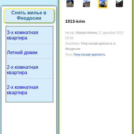
Снять жилье в
Феодосии
1013-krim
3-х комнатная
Автор:
Mankin Andrey
17 декабря 2013
квартира
03:43
Альбомы:
Генуэзская крепость в
Феодосии
Летний домик
Теги:
Генуэзская крепость
2-х комнатная
квартира
2-х комнатная
квартира