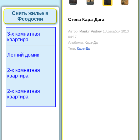
Снять жилье в
Феодосии
Стена Кара-Дага
Автор:
Mankin Andrey
18 декабря 2013
3-х комнатная
04:17
квартира
Альбомы:
Кара-Даг
Теги:
Кара-Даг
Летний домик
2-х комнатная
квартира
2-х комнатная
квартира