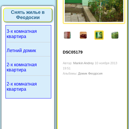
Снять жилье в
Феодосии
3-х комнатная
квартира
Летний домик
DSC05179
Автор:
Mankin Andrey
10 ноября 2013
2-х комнатная
19:51
квартира
Альбомы:
Домик Феодосия
2-х комнатная
квартира