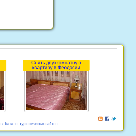
Снять двухкомнатную
квартиру в Феодосии