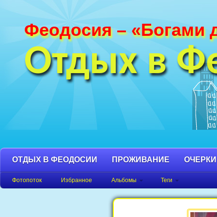
Феодосия – «Богами 
Фотографии Феодосии и Крыма. Пляж
Феодосия, Орджоникидзе Крым фото,
Отдых в Ф
фото города, Крым фото Феодосия.
ОТДЫХ В ФЕОДОСИИ
ПРОЖИВАНИЕ
ОЧЕРКИ
Фотопоток
Избранное
Альбомы
Теги