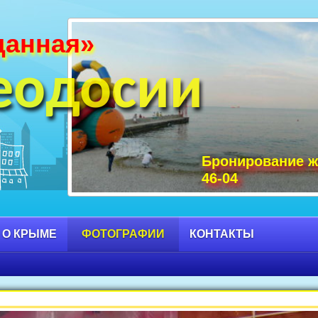
данная»
и Крыма фото, фото горы Крыма, Крым С
 достопримечательности Крыма фото, мо
еодосии
Бронирование ж
46-04
 О КРЫМЕ
ФОТОГРАФИИ
КОНТАКТЫ