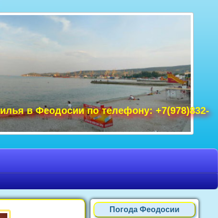
удак фото, Крым фото Ялта, Крым фото
ре Крым фото, фото Нового Света, Крым
илья в Феодосии по телефону: +7(978)832-
Погода Феодосии