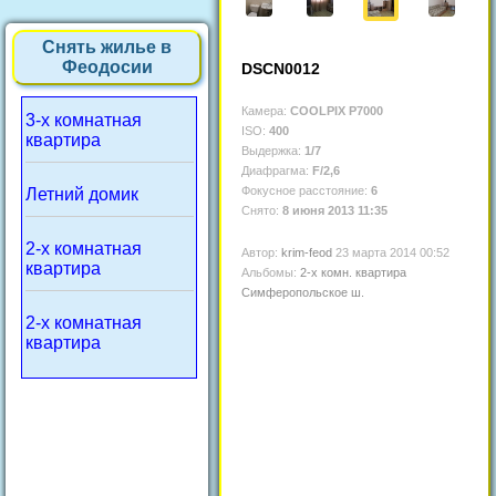
Снять жилье в
Феодосии
DSCN0012
Камера:
COOLPIX P7000
3-х комнатная
ISO:
400
квартира
Выдержка:
1/7
Диафрагма:
F/2,6
Фокусное расстояние:
6
Летний домик
Снято:
8 июня 2013 11:35
2-х комнатная
Автор:
krim-feod
23 марта 2014 00:52
квартира
Альбомы:
2-х комн. квартира
Симферопольское ш.
2-х комнатная
квартира