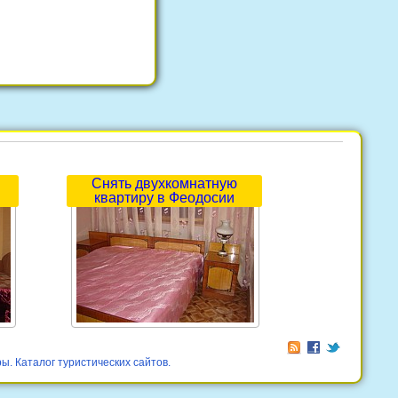
Снять двухкомнатную
квартиру в Феодосии