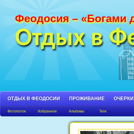
Феодосия – «Богами 
Фотографии Феодосии и Крыма. Пляж
Феодосия, Орджоникидзе Крым фото,
Отдых в Ф
фото города, Крым фото Феодосия.
ОТДЫХ В ФЕОДОСИИ
ПРОЖИВАНИЕ
ОЧЕРКИ
Фотопоток
Избранное
Альбомы
Теги