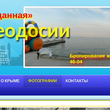
данная»
и Крыма фото, фото горы Крыма, Крым С
 достопримечательности Крыма фото, мо
еодосии
Бронирование ж
46-04
 О КРЫМЕ
ФОТОГРАФИИ
КОНТАКТЫ