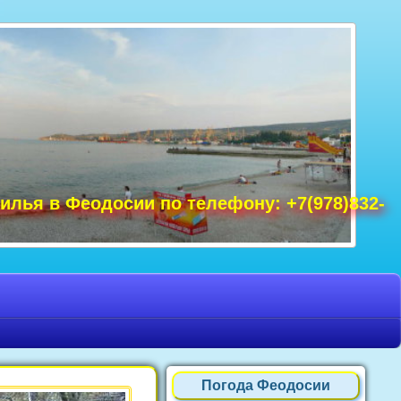
удак фото, Крым фото Ялта, Крым фото
ре Крым фото, фото Нового Света, Крым
илья в Феодосии по телефону: +7(978)832-
Погода Феодосии