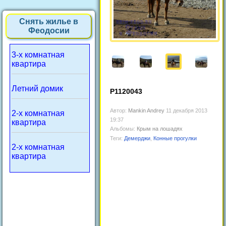
Снять жилье в
Феодосии
3-х комнатная
квартира
Летний домик
P1120043
Автор:
Mankin Andrey
11 декабря 2013
2-х комнатная
19:37
квартира
Альбомы:
Крым на лошадях
Теги:
Демерджи
,
Конные прогулки
2-х комнатная
квартира