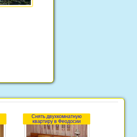
Снять двухкомнатную
квартиру в Феодосии