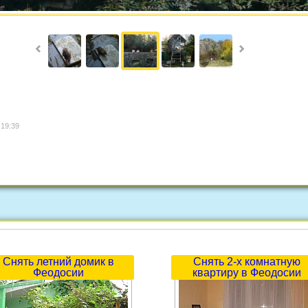
 19:39
Снять летний домик в
Снять 2-х комнатную
Феодосии
квартиру в Феодосии