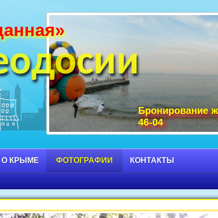
данная»
и Крыма фото, фото горы Крыма, Крым С
 достопримечательности Крыма фото, мо
еодосии
Бронирование ж
46-04
 О КРЫМЕ
ФОТОГРАФИИ
КОНТАКТЫ