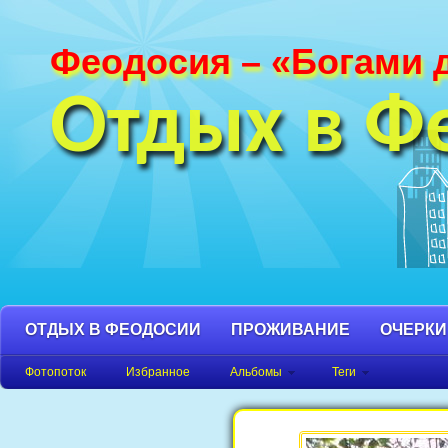
Феодосия – «Богами 
Фотографии Феодосии и Крыма. Пляж
Феодосия, Орджоникидзе Крым фото,
Отдых в Ф
фото города, Крым фото Феодосия.
ОТДЫХ В ФЕОДОСИИ
ПРОЖИВАНИЕ
ОЧЕРКИ
Фотопоток
Избранное
Альбомы
Теги