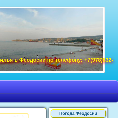
удак фото, Крым фото Ялта, Крым фото
ре Крым фото, фото Нового Света, Крым
илья в Феодосии по телефону: +7(978)832-
Погода Феодосии