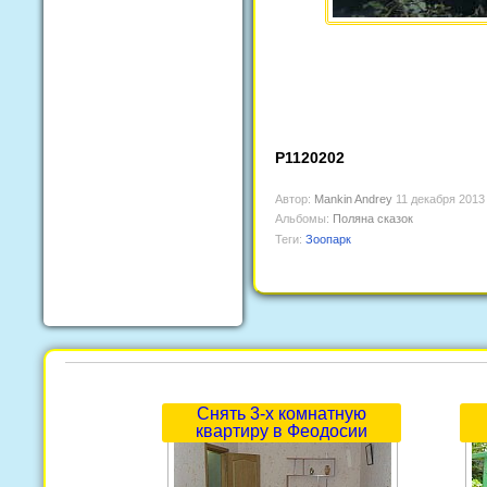
P1120202
Автор:
Mankin Andrey
11 декабря 2013
Альбомы:
Поляна сказок
Теги:
Зоопарк
Снять 3-х комнатную
квартиру в Феодосии