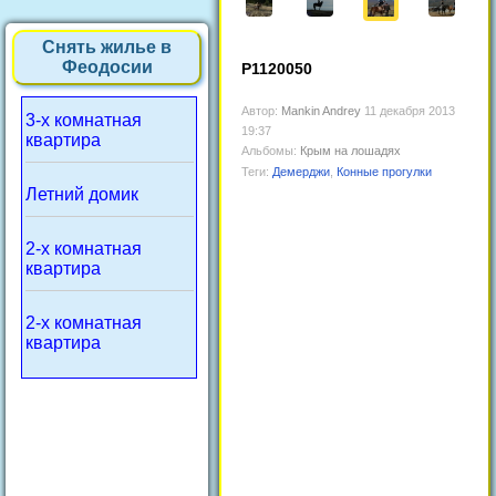
Снять жилье в
Феодосии
P1120050
Автор:
Mankin Andrey
11 декабря 2013
3-х комнатная
19:37
квартира
Альбомы:
Крым на лошадях
Теги:
Демерджи
,
Конные прогулки
Летний домик
2-х комнатная
квартира
2-х комнатная
квартира