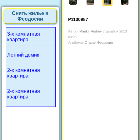
Снять жилье в
Феодосии
P1130987
Автор:
Mankin Andrey
7 декабря 2013
3-х комнатная
03:28
квартира
Альбомы:
Старая Феодосия
Летний домик
2-х комнатная
квартира
2-х комнатная
квартира