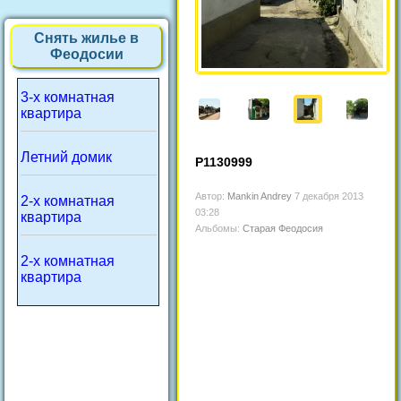
Снять жилье в
Феодосии
3-х комнатная
квартира
Летний домик
P1130999
Автор:
Mankin Andrey
7 декабря 2013
2-х комнатная
03:28
квартира
Альбомы:
Старая Феодосия
2-х комнатная
квартира