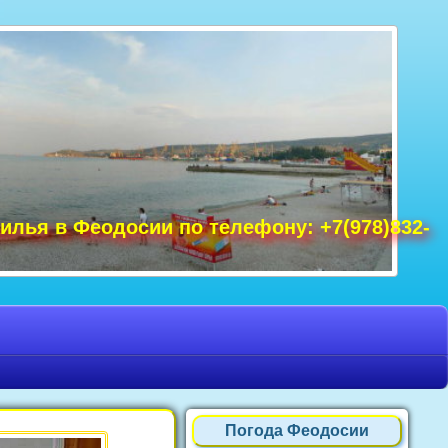
удак фото, Крым фото Ялта, Крым фото
ре Крым фото, фото Нового Света, Крым
илья в Феодосии по телефону: +7(978)832-
Погода Феодосии