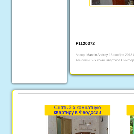
P1120372
Автор:
Mankin Andrey
16 ноября 2013 
Альбомы:
2-х комн. квартира Симфер
Снять 3-х комнатную
квартиру в Феодосии