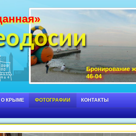
данная»
и Крыма фото, фото горы Крыма, Крым С
 достопримечательности Крыма фото, мо
еодосии
Бронирование ж
46-04
 О КРЫМЕ
ФОТОГРАФИИ
КОНТАКТЫ