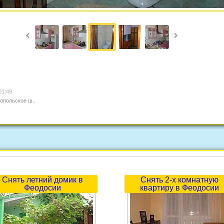
01:49
опольское ш.
Снять летний домик в
Снять 2-х комнатную
Феодосии
квартиру в Феодосии