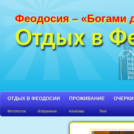
Феодосия – «Богами 
Фотографии Феодосии и Крыма. Пляж
Феодосия, Орджоникидзе Крым фото,
Отдых в Ф
фото города, Крым фото Феодосия.
ОТДЫХ В ФЕОДОСИИ
ПРОЖИВАНИЕ
ОЧЕРКИ
Фотопоток
Избранное
Альбомы
Теги