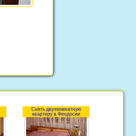
Снять двухкомнатную
квартиру в Феодосии