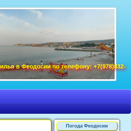
удак фото, Крым фото Ялта, Крым фото
ре Крым фото, фото Нового Света, Крым
илья в Феодосии по телефону: +7(978)832-
Погода Феодосии