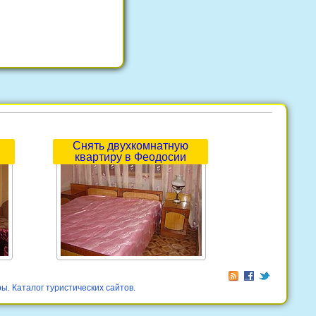
Снять двухкомнатную
квартиру в Феодосии