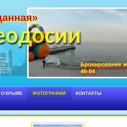
данная»
и Крыма фото, фото горы Крыма, Крым С
 достопримечательности Крыма фото, мо
еодосии
Бронирование ж
46-04
 О КРЫМЕ
ФОТОГРАФИИ
КОНТАКТЫ