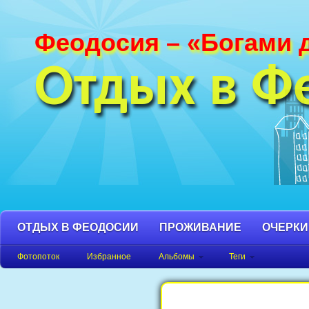
Феодосия – «Богами 
Фотографии Феодосии и Крыма. Пляж
Феодосия, Орджоникидзе Крым фото,
Отдых в Ф
фото города, Крым фото Феодосия.
ОТДЫХ В ФЕОДОСИИ
ПРОЖИВАНИЕ
ОЧЕРКИ
Фотопоток
Избранное
Альбомы
Теги