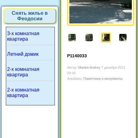
Снять жилье в
Феодосии
3-х комнатная
квартира
Летний домик
P1140033
Автор:
Mankin Andrey
7 декабря 2013
2-х комнатная
03:30
квартира
Альбомы:
Памятники и монументы
2-х комнатная
квартира