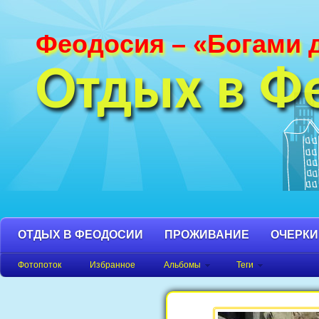
Феодосия – «Богами 
Фотографии Феодосии и Крыма. Пляж
Феодосия, Орджоникидзе Крым фото,
Отдых в Ф
фото города, Крым фото Феодосия.
ОТДЫХ В ФЕОДОСИИ
ПРОЖИВАНИЕ
ОЧЕРКИ
Фотопоток
Избранное
Альбомы
Теги