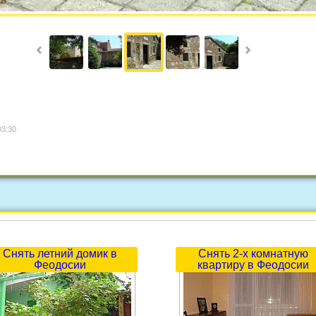
03:30
Снять летний домик в
Снять 2-х комнатную
Феодосии
квартиру в Феодосии