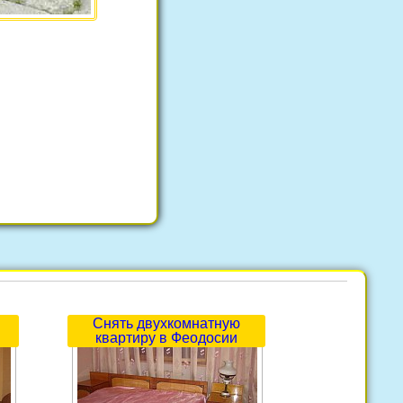
Снять двухкомнатную
квартиру в Феодосии