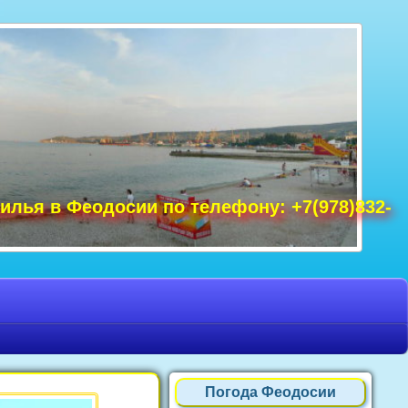
удак фото, Крым фото Ялта, Крым фото
ре Крым фото, фото Нового Света, Крым
илья в Феодосии по телефону: +7(978)832-
Погода Феодосии