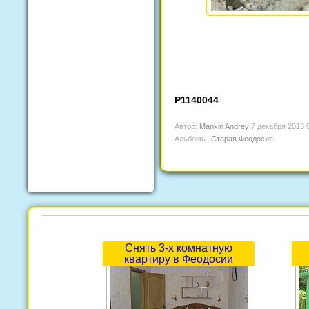
P1140044
Автор:
Mankin Andrey
7 декабря 2013 
Альбомы:
Старая Феодосия
Снять 3-х комнатную
квартиру в Феодосии