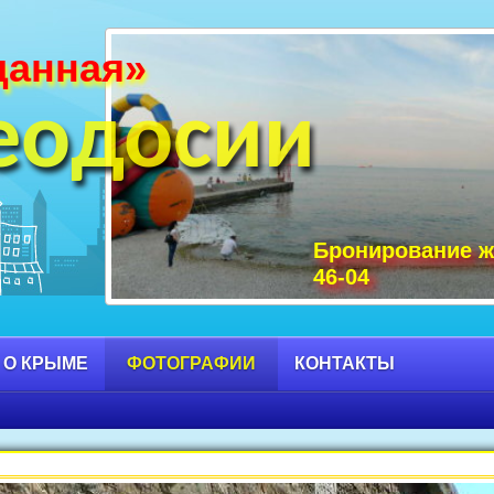
данная»
и Крыма фото, фото горы Крыма, Крым С
 достопримечательности Крыма фото, мо
еодосии
Бронирование ж
46-04
 О КРЫМЕ
ФОТОГРАФИИ
КОНТАКТЫ