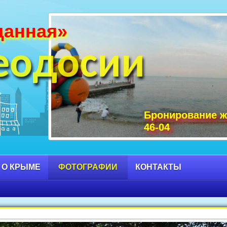
данная»
и Крыма фото, фото горы Крыма, Крым С
 достопримечательности Крыма фото, мо
еодосии
Бронирование ж
46-04
 О КРЫМЕ
ФОТОГРАФИИ
КОНТАКТЫ