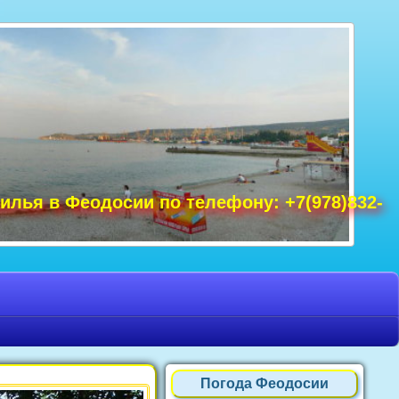
удак фото, Крым фото Ялта, Крым фото
ре Крым фото, фото Нового Света, Крым
илья в Феодосии по телефону: +7(978)832-
Погода Феодосии