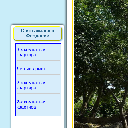
Снять жилье в
Феодосии
3-х комнатная
квартира
Летний домик
2-х комнатная
квартира
2-х комнатная
квартира