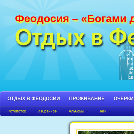
Феодосия – «Богами 
Фотографии Феодосии и Крыма. Пляж
Феодосия, Орджоникидзе Крым фото,
Отдых в Ф
фото города, Крым фото Феодосия.
ОТДЫХ В ФЕОДОСИИ
ПРОЖИВАНИЕ
ОЧЕРКИ
Фотопоток
Избранное
Альбомы
Теги