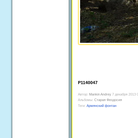
P1140047
Автор:
Mankin Andrey
7 декабря 2013 
Альбомы:
Старая Феодосия
Теги:
Армянский фонтан