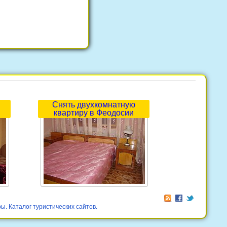
Снять двухкомнатную
квартиру в Феодосии