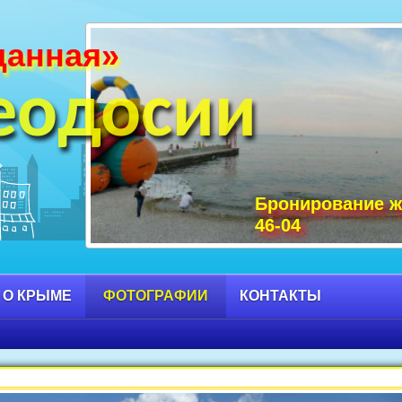
данная»
и Крыма фото, фото горы Крыма, Крым С
 достопримечательности Крыма фото, мо
еодосии
Бронирование ж
46-04
 О КРЫМЕ
ФОТОГРАФИИ
КОНТАКТЫ