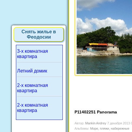
Снять жилье в
Феодосии
3-х комнатная
квартира
Летний домик
2-х комнатная
квартира
2-х комнатная
квартира
P11402251 Panorama
Автор:
Mankin Andrey
7 декабря 2013 
Альбомы:
Море, пляжи, набережные