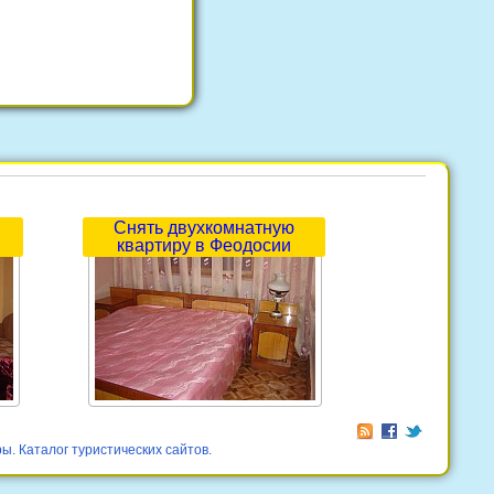
Снять двухкомнатную
квартиру в Феодосии