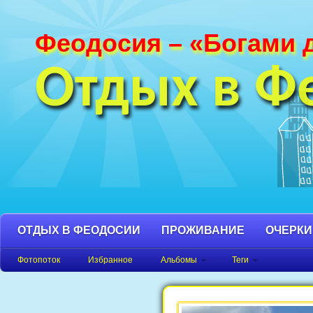
Феодосия – «Богами 
Фотографии Феодосии и Крыма. Пляж
Феодосия, Орджоникидзе Крым фото,
Отдых в Ф
фото города, Крым фото Феодосия.
ОТДЫХ В ФЕОДОСИИ
ПРОЖИВАНИЕ
ОЧЕРКИ
Фотопоток
Избранное
Альбомы
Теги