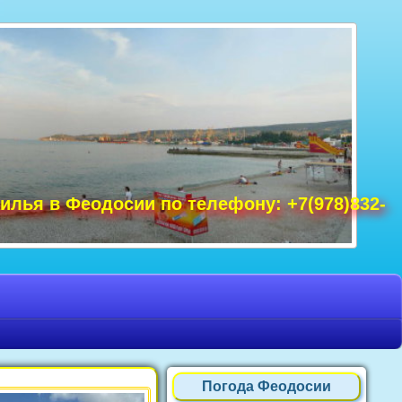
удак фото, Крым фото Ялта, Крым фото
ре Крым фото, фото Нового Света, Крым
илья в Феодосии по телефону: +7(978)832-
Погода Феодосии