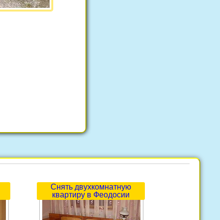
Снять двухкомнатную
квартиру в Феодосии