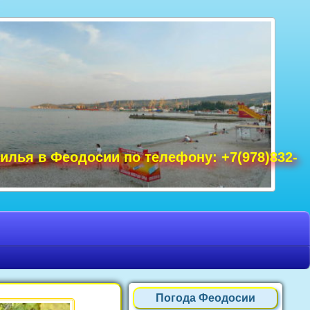
удак фото, Крым фото Ялта, Крым фото
ре Крым фото, фото Нового Света, Крым
илья в Феодосии по телефону: +7(978)832-
Погода Феодосии