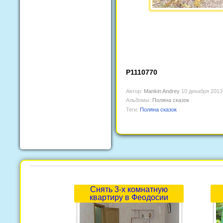
P1110770
Автор:
Mankin Andrey
10 декабря 2013
Альбомы:
Поляна сказок
Теги:
Поляна сказок
Снять 3-х комнатную
квартиру в Феодосии