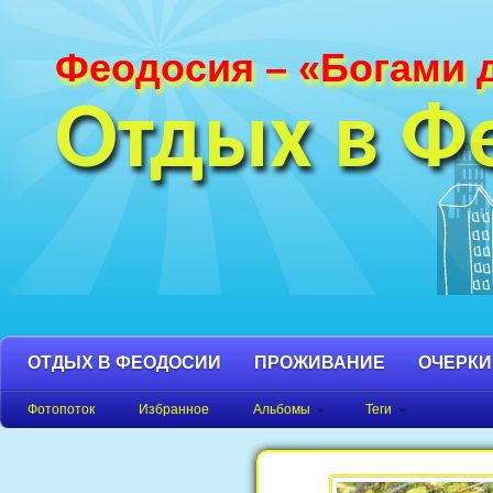
Феодосия – «Богами 
Фотографии Феодосии и Крыма. Пляж
Феодосия, Орджоникидзе Крым фото,
Отдых в Ф
фото города, Крым фото Феодосия.
ОТДЫХ В ФЕОДОСИИ
ПРОЖИВАНИЕ
ОЧЕРКИ
Фотопоток
Избранное
Альбомы
Теги