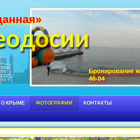
данная»
и Крыма фото, фото горы Крыма, Крым С
 достопримечательности Крыма фото, мо
еодосии
Бронирование ж
46-04
 О КРЫМЕ
ФОТОГРАФИИ
КОНТАКТЫ