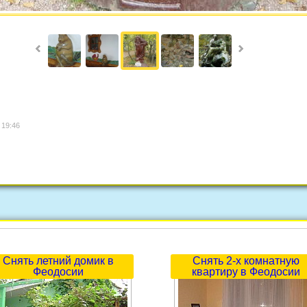
 19:46
Снять летний домик в
Снять 2-х комнатную
Феодосии
квартиру в Феодосии