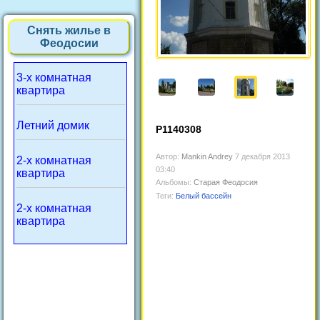
Снять жилье в
Феодосии
3-х комнатная
квартира
Летний домик
P1140308
Автор:
Mankin Andrey
7 декабря 2013
2-х комнатная
03:40
квартира
Альбомы:
Старая Феодосия
Теги:
Белый бассейн
2-х комнатная
квартира