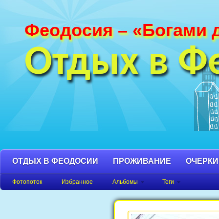
Феодосия – «Богами 
Фотографии Феодосии и Крыма. Пляж
Феодосия, Орджоникидзе Крым фото,
Отдых в Ф
фото города, Крым фото Феодосия.
ОТДЫХ В ФЕОДОСИИ
ПРОЖИВАНИЕ
ОЧЕРКИ
Фотопоток
Избранное
Альбомы
Теги