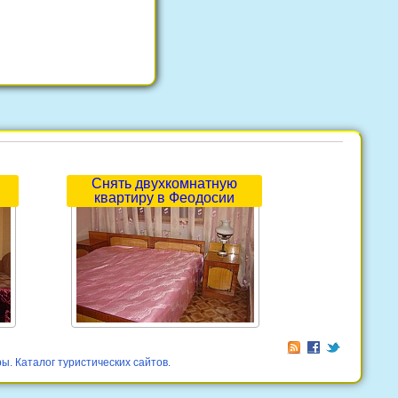
Снять двухкомнатную
квартиру в Феодосии