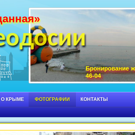
данная»
и Крыма фото, фото горы Крыма, Крым С
 достопримечательности Крыма фото, мо
еодосии
Бронирование ж
46-04
 О КРЫМЕ
ФОТОГРАФИИ
КОНТАКТЫ