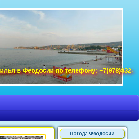
удак фото, Крым фото Ялта, Крым фото
ре Крым фото, фото Нового Света, Крым
илья в Феодосии по телефону: +7(978)832-
Погода Феодосии