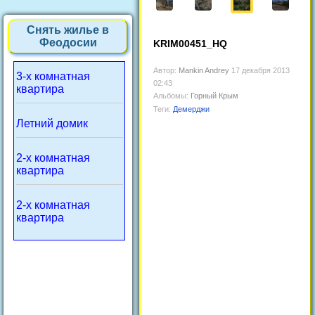
Снять жилье в
Феодосии
KRIM00451_HQ
Автор:
Mankin Andrey
17 декабря 2013
3-х комнатная
02:43
квартира
Альбомы:
Горный Крым
Теги:
Демерджи
Летний домик
2-х комнатная
квартира
2-х комнатная
квартира