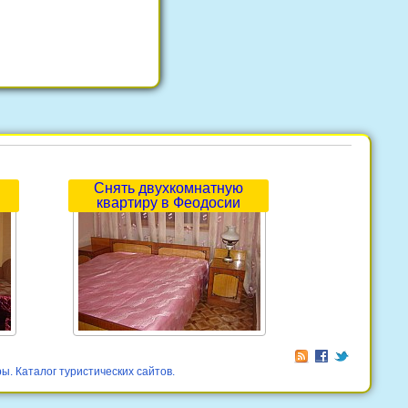
Снять двухкомнатную
квартиру в Феодосии