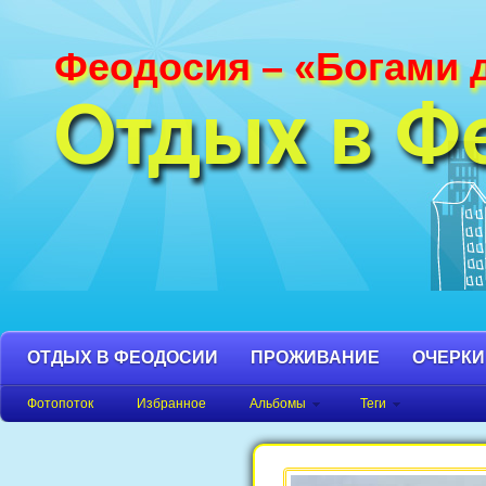
Феодосия – «Богами 
Фотографии Феодосии и Крыма. Пляж
Феодосия, Орджоникидзе Крым фото,
Отдых в Ф
фото города, Крым фото Феодосия.
ОТДЫХ В ФЕОДОСИИ
ПРОЖИВАНИЕ
ОЧЕРКИ
Фотопоток
Избранное
Альбомы
Теги