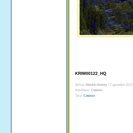
KRIM00122_HQ
Автор:
Mankin Andrey
17 декабря 2013
Альбомы:
Симеиз
Теги:
Симеиз