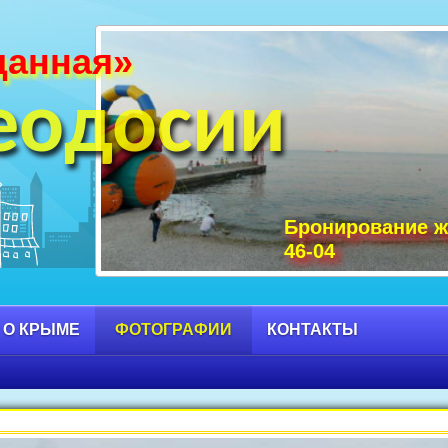
данная»
и Крыма фото, фото горы Крыма, Крым С
 достопримечательности Крыма фото, мо
еодосии
Бронирование ж
46-04
 О КРЫМЕ
ФОТОГРАФИИ
КОНТАКТЫ