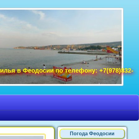
удак фото, Крым фото Ялта, Крым фото
ре Крым фото, фото Нового Света, Крым
илья в Феодосии по телефону: +7(978)832-
Погода Феодосии