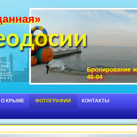
данная»
и Крыма фото, фото горы Крыма, Крым С
 достопримечательности Крыма фото, мо
еодосии
Бронирование ж
46-04
 О КРЫМЕ
ФОТОГРАФИИ
КОНТАКТЫ