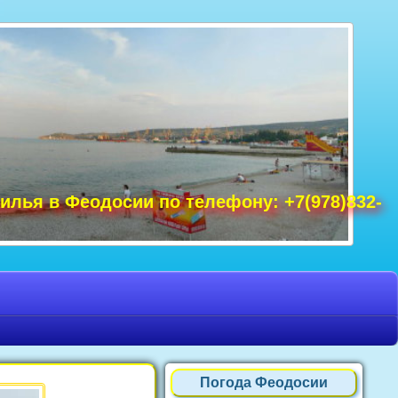
удак фото, Крым фото Ялта, Крым фото
ре Крым фото, фото Нового Света, Крым
илья в Феодосии по телефону: +7(978)832-
Погода Феодосии