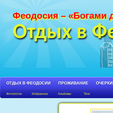
Феодосия – «Богами 
Фотографии Феодосии и Крыма. Пляж
Феодосия, Орджоникидзе Крым фото,
Отдых в Ф
фото города, Крым фото Феодосия.
ОТДЫХ В ФЕОДОСИИ
ПРОЖИВАНИЕ
ОЧЕРКИ
Фотопоток
Избранное
Альбомы
Теги