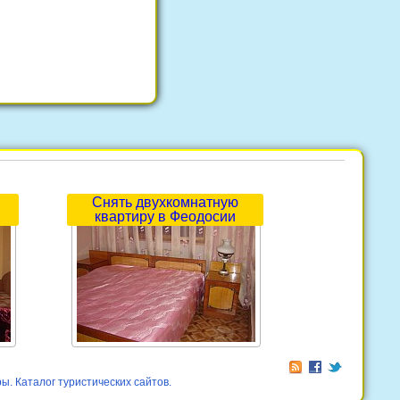
Снять двухкомнатную
квартиру в Феодосии