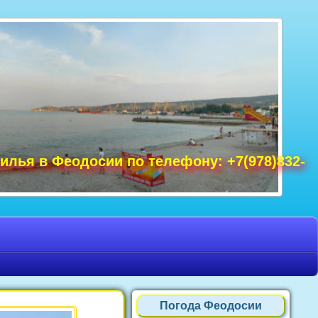
удак фото, Крым фото Ялта, Крым фото
ре Крым фото, фото Нового Света, Крым
илья в Феодосии по телефону: +7(978)832-
Погода Феодосии