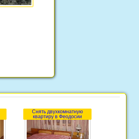
Снять двухкомнатную
квартиру в Феодосии