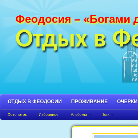
Феодосия – «Богами 
Фотографии Феодосии и Крыма. Пляж
Феодосия, Орджоникидзе Крым фото,
Отдых в Ф
фото города, Крым фото Феодосия.
ОТДЫХ В ФЕОДОСИИ
ПРОЖИВАНИЕ
ОЧЕРКИ
Фотопоток
Избранное
Альбомы
Теги