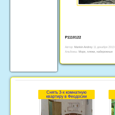
P1110122
Автор:
Mankin Andrey
11 декабря 2013
Альбомы:
Море, пляжи, набережные
Снять 3-х комнатную
квартиру в Феодосии