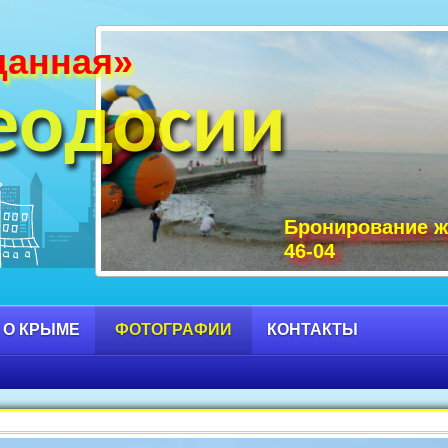
данная»
и Крыма фото, фото горы Крыма, Крым С
 достопримечательности Крыма фото, мо
еодосии
Бронирование ж
46-04
 О КРЫМЕ
ФОТОГРАФИИ
КОНТАКТЫ