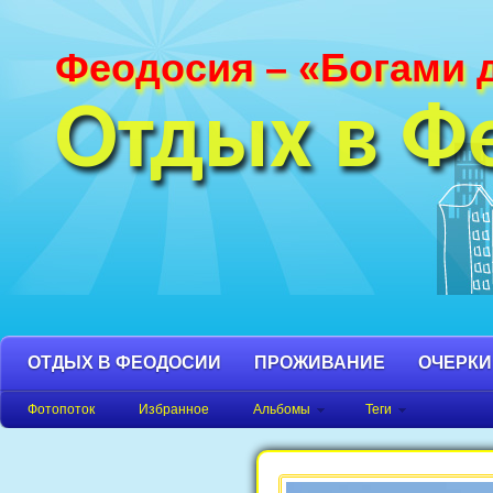
Феодосия – «Богами 
Фотографии Феодосии и Крыма. Пляж
Феодосия, Орджоникидзе Крым фото,
Отдых в Ф
фото города, Крым фото Феодосия.
ОТДЫХ В ФЕОДОСИИ
ПРОЖИВАНИЕ
ОЧЕРКИ
Фотопоток
Избранное
Альбомы
Теги