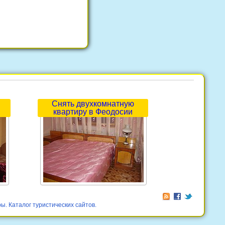
Снять двухкомнатную
квартиру в Феодосии