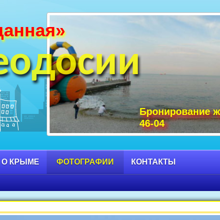
данная»
и Крыма фото, фото горы Крыма, Крым С
 достопримечательности Крыма фото, мо
еодосии
Бронирование ж
46-04
 О КРЫМЕ
ФОТОГРАФИИ
КОНТАКТЫ