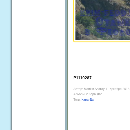
P1110287
Автор:
Mankin Andrey
11 декабря 2013
Альбомы:
Кара-Даг
Теги:
Кара-Даг