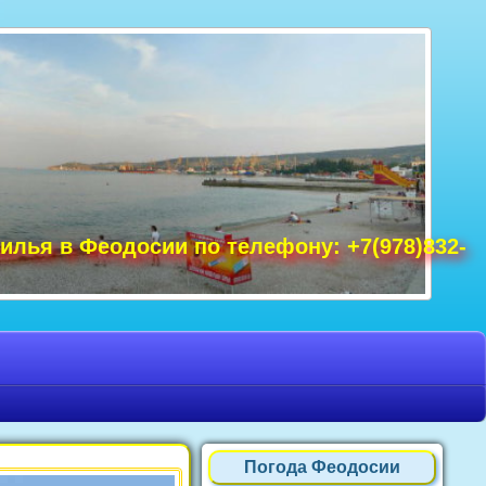
удак фото, Крым фото Ялта, Крым фото
ре Крым фото, фото Нового Света, Крым
илья в Феодосии по телефону: +7(978)832-
Погода Феодосии