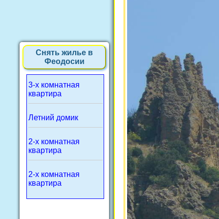
Снять жилье в
Феодосии
3-х комнатная
квартира
Летний домик
2-х комнатная
квартира
2-х комнатная
квартира