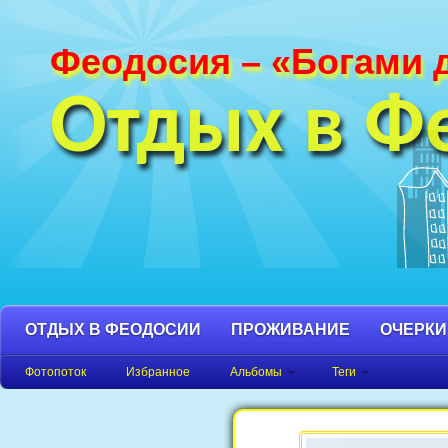
Феодосия – «Богами 
Фотографии Феодосии и Крыма. Пляж
Феодосия, Орджоникидзе Крым фото,
Отдых в Ф
фото города, Крым фото Феодосия.
ОТДЫХ В ФЕОДОСИИ
ПРОЖИВАНИЕ
ОЧЕРКИ
Фотопоток
Избранное
Альбомы
Теги