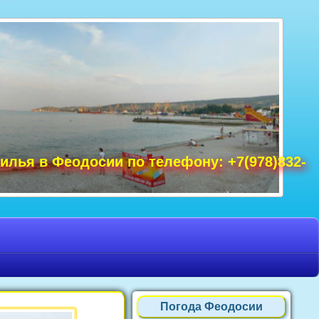
удак фото, Крым фото Ялта, Крым фото
ре Крым фото, фото Нового Света, Крым
илья в Феодосии по телефону: +7(978)832-
Погода Феодосии