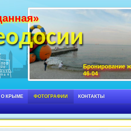
данная»
и Крыма фото, фото горы Крыма, Крым С
 достопримечательности Крыма фото, мо
еодосии
Бронирование ж
46-04
 О КРЫМЕ
ФОТОГРАФИИ
КОНТАКТЫ