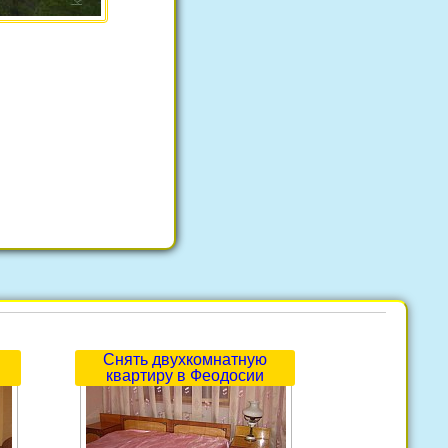
Снять двухкомнатную
квартиру в Феодосии