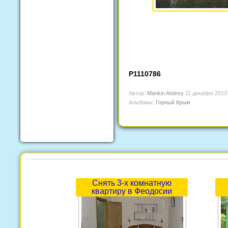
P1110786
Автор:
Mankin Andrey
11 декабря 2013
Альбомы:
Горный Крым
Снять 3-х комнатную
квартиру в Феодосии