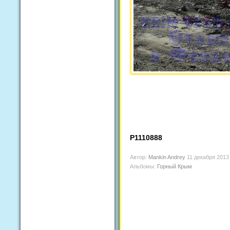
P1110888
Автор:
Mankin Andrey
11 декабря 2013
Альбомы:
Горный Крым