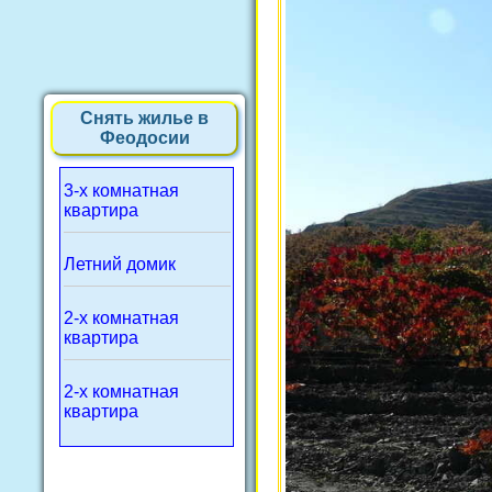
Снять жилье в
Феодосии
3-х комнатная
квартира
Летний домик
2-х комнатная
квартира
2-х комнатная
квартира