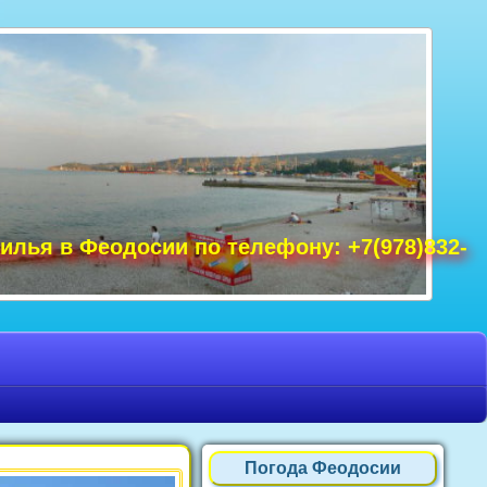
удак фото, Крым фото Ялта, Крым фото
ре Крым фото, фото Нового Света, Крым
илья в Феодосии по телефону: +7(978)832-
Погода Феодосии