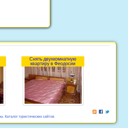
Снять двухкомнатную
квартиру в Феодосии