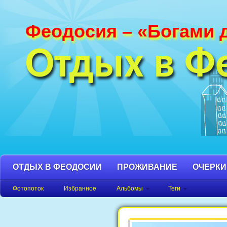
Феодосия – «Богами 
Фотографии Феодосии и Крыма. Пляж
Феодосия, Орджоникидзе Крым фото,
Отдых в Ф
фото города, Крым фото Феодосия.
ОТДЫХ В ФЕОДОСИИ
ПРОЖИВАНИЕ
ОЧЕРКИ
Фотопоток
Избранное
Альбомы
Теги