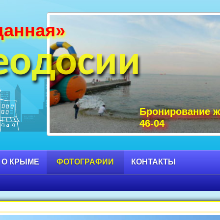
данная»
и Крыма фото, фото горы Крыма, Крым С
 достопримечательности Крыма фото, мо
еодосии
Бронирование ж
46-04
 О КРЫМЕ
ФОТОГРАФИИ
КОНТАКТЫ