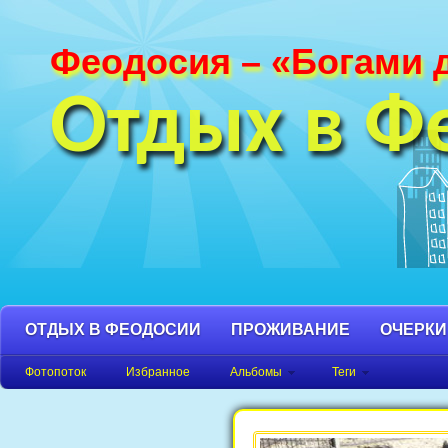
Феодосия – «Богами 
Фотографии Феодосии и Крыма. Пляж
Феодосия, Орджоникидзе Крым фото,
Отдых в Ф
фото города, Крым фото Феодосия.
ОТДЫХ В ФЕОДОСИИ
ПРОЖИВАНИЕ
ОЧЕРКИ
Фотопоток
Избранное
Альбомы
Теги