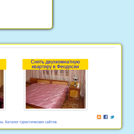
Снять двухкомнатную
квартиру в Феодосии