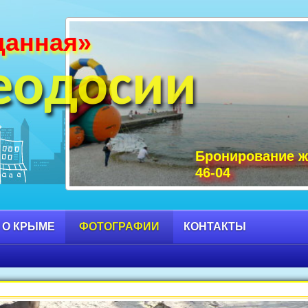
данная»
и Крыма фото, фото горы Крыма, Крым С
 достопримечательности Крыма фото, мо
еодосии
Бронирование ж
46-04
 О КРЫМЕ
ФОТОГРАФИИ
КОНТАКТЫ