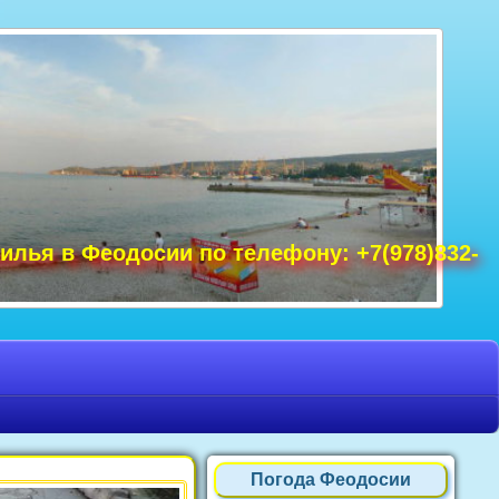
удак фото, Крым фото Ялта, Крым фото
ре Крым фото, фото Нового Света, Крым
илья в Феодосии по телефону: +7(978)832-
Погода Феодосии