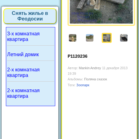
Снять жилье в
Феодосии
3-х комнатная
квартира
Летний домик
P1120236
Автор:
Mankin Andrey
11 декабря 2013
2-х комнатная
19:39
квартира
Альбомы:
Поляна сказок
Теги:
Зоопарк
2-х комнатная
квартира