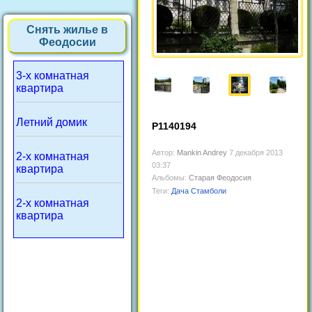
Снять жилье в
Феодосии
3-х комнатная
квартира
Летний домик
P1140194
Автор:
Mankin Andrey
7 декабря 2013
2-х комнатная
03:37
квартира
Альбомы:
Старая Феодосия
Теги:
Дача Стамболи
2-х комнатная
квартира