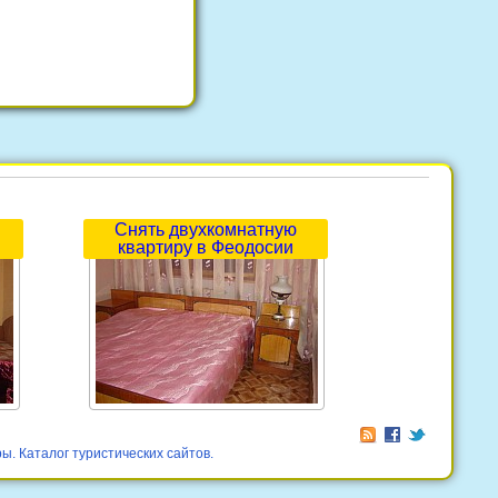
Снять двухкомнатную
квартиру в Феодосии