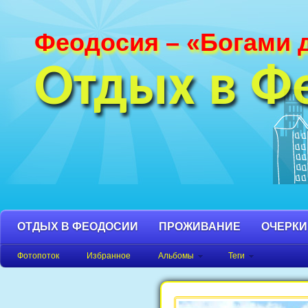
Феодосия – «Богами 
Фотографии Феодосии и Крыма. Пляж
Феодосия, Орджоникидзе Крым фото,
Отдых в Ф
фото города, Крым фото Феодосия.
ОТДЫХ В ФЕОДОСИИ
ПРОЖИВАНИЕ
ОЧЕРКИ
Фотопоток
Избранное
Альбомы
Теги