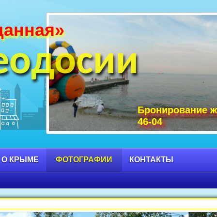
данная»
и Крыма фото, фото горы Крыма, Крым С
 достопримечательности Крыма фото, мо
еодосии
Бронирование ж
46-04
 О КРЫМЕ
ФОТОГРАФИИ
КОНТАКТЫ