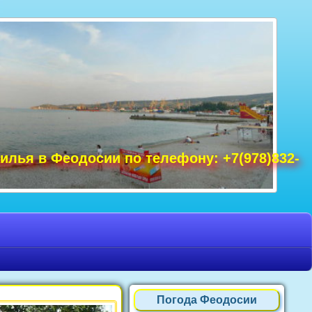
удак фото, Крым фото Ялта, Крым фото
ре Крым фото, фото Нового Света, Крым
илья в Феодосии по телефону: +7(978)832-
Погода Феодосии