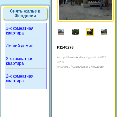
Снять жилье в
Феодосии
3-х комнатная
квартира
Летний домик
P1140276
Автор:
Mankin Andrey
7 декабря 2013
2-х комнатная
03:39
квартира
Альбомы:
Развлечения в Феодосии
2-х комнатная
квартира