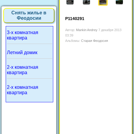
Снять жилье в
Феодосии
P1140291
Автор:
Mankin Andrey
7 декабря 2013
3-х комнатная
03:39
квартира
Альбомы:
Старая Феодосия
Летний домик
2-х комнатная
квартира
2-х комнатная
квартира