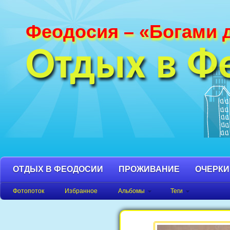
Феодосия – «Богами 
Фотографии Феодосии и Крыма. Пляж
Феодосия, Орджоникидзе Крым фото,
Отдых в Ф
фото города, Крым фото Феодосия.
ОТДЫХ В ФЕОДОСИИ
ПРОЖИВАНИЕ
ОЧЕРКИ
Фотопоток
Избранное
Альбомы
Теги