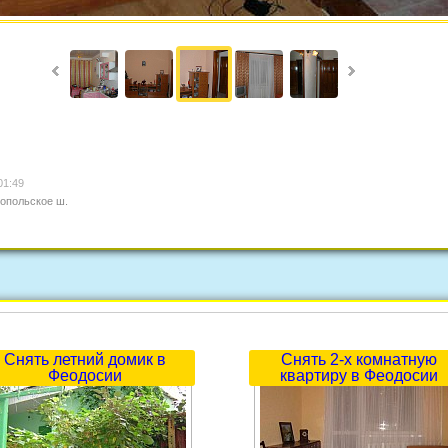
01:49
опольское ш.
Снять летний домик в
Снять 2-х комнатную
Феодосии
квартиру в Феодосии