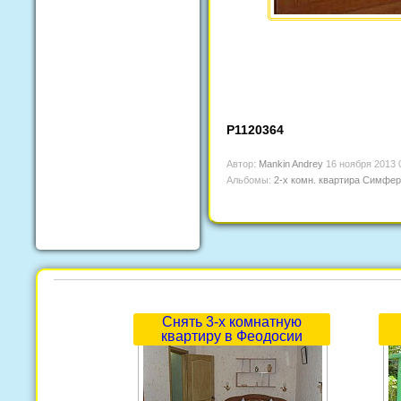
P1120364
Автор:
Mankin Andrey
16 ноября 2013 
Альбомы:
2-х комн. квартира Симфер
Снять 3-х комнатную
квартиру в Феодосии