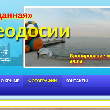
данная»
и Крыма фото, фото горы Крыма, Крым С
 достопримечательности Крыма фото, мо
еодосии
Бронирование ж
46-04
 О КРЫМЕ
ФОТОГРАФИИ
КОНТАКТЫ