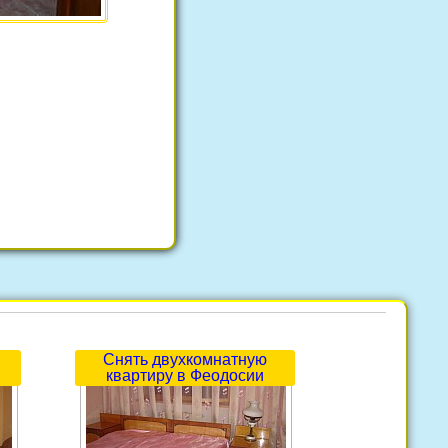
Снять двухкомнатную
квартиру в Феодосии