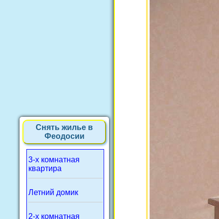
Снять жилье в
Феодосии
3-х комнатная
квартира
Летний домик
2-х комнатная