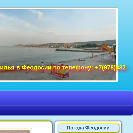
удак фото, Крым фото Ялта, Крым фото
ре Крым фото, фото Нового Света, Крым
илья в Феодосии по телефону: +7(978)832-
Погода Феодосии