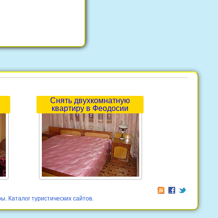
Снять двухкомнатную
квартиру в Феодосии