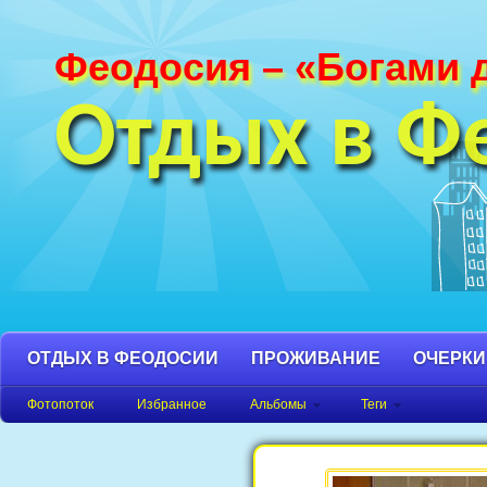
Феодосия – «Богами 
Фотографии Феодосии и Крыма. Пляж
Феодосия, Орджоникидзе Крым фото,
Отдых в Ф
фото города, Крым фото Феодосия.
ОТДЫХ В ФЕОДОСИИ
ПРОЖИВАНИЕ
ОЧЕРКИ
Фотопоток
Избранное
Альбомы
Теги