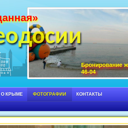
данная»
и Крыма фото, фото горы Крыма, Крым С
 достопримечательности Крыма фото, мо
еодосии
Бронирование ж
46-04
 О КРЫМЕ
ФОТОГРАФИИ
КОНТАКТЫ