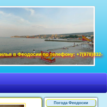
удак фото, Крым фото Ялта, Крым фото
ре Крым фото, фото Нового Света, Крым
илья в Феодосии по телефону: +7(978)832-
Погода Феодосии