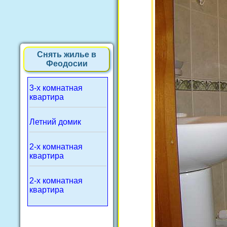
Снять жилье в
Феодосии
3-х комнатная
квартира
Летний домик
2-х комнатная
квартира
2-х комнатная
квартира