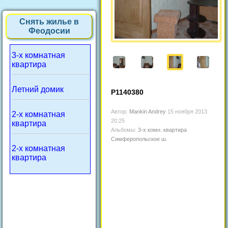
Снять жилье в
Феодосии
3-х комнатная
квартира
Летний домик
P1140380
Автор:
Mankin Andrey
15 ноября 2013
2-х комнатная
20:25
квартира
Альбомы:
3-х комн. квартира
Симферопольское ш.
2-х комнатная
квартира